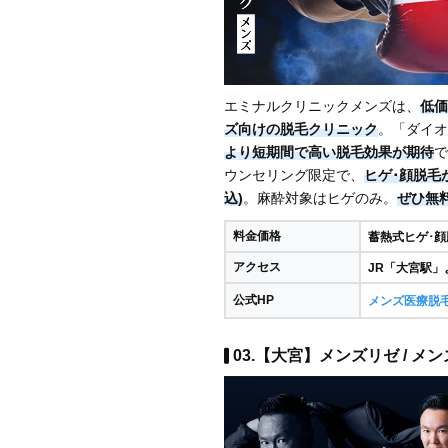
エミナルクリニックメンズは、
低価
ズ向けの脱毛クリニック
。「ダイオ
より短期間で高い脱毛効果が期待
で
ウンセリング限定で、
ヒゲ･顔脱毛が
込)
。麻酔対象はヒゲのみ。
ぜひ無
料金価格
蓄熱式ヒゲ･顔脱毛
アクセス
JR「大宮駅」
公式HP
メンズ医療脱
03.【大宮】メンズリゼ / メ