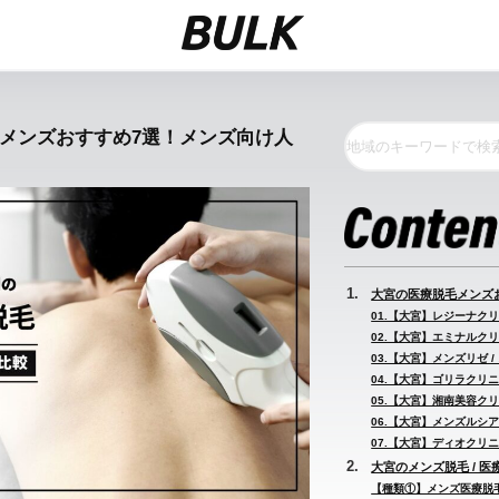
毛メンズおすすめ7選！メンズ向け人
大宮の医療脱毛メンズ
01.【大宮】レジーナクリ
02.【大宮】エミナルクリ
03.【大宮】メンズリゼ 
04.【大宮】ゴリラクリニ
05.【大宮】湘南美容クリ
06.【大宮】メンズルシア
07.【大宮】ディオクリニ
大宮のメンズ脱毛 / 
【種類①】メンズ医療脱