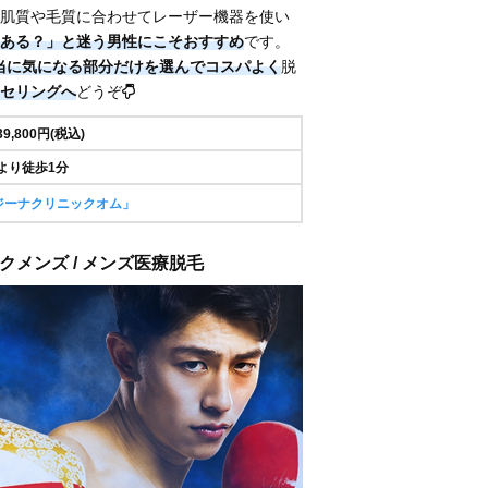
肌質や毛質に合わせてレーザー機器を使い
ある？」と迷う男性にこそおすすめ
です。
当に気になる部分だけ
を選んでコスパよく
脱
セリングへ
どうぞ
39,800
円(税込)
より徒歩1分
ジーナクリニックオム」
クメンズ / メンズ医療脱毛