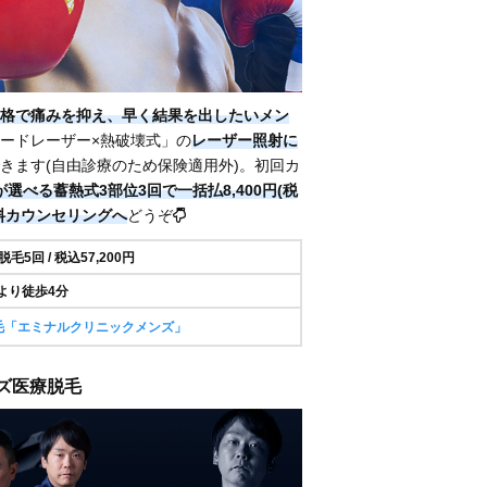
格で痛みを抑え、早く結果を出したいメン
ードレーザー×熱破壊式」の
レーザー照射に
きます(自由診療のため保険適用外)。初回カ
選べる蓄熱式3部位3回で一括払8,400円(税
料カウンセリングへ
どうぞ
5回 / 税込57,200円
より徒歩4分
毛「エミナルクリニックメンズ」
ンズ医療脱毛