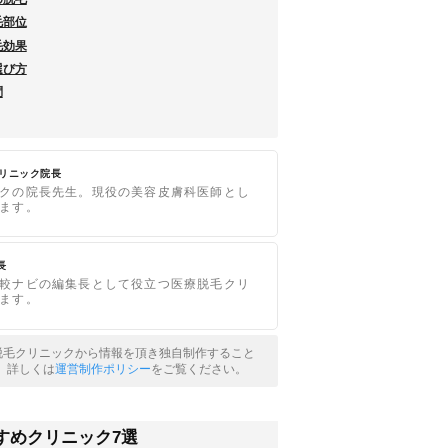
毛部位
毛効果
選び方
問
クリニック院長
クの院長先生。現役の美容皮膚科医師とし
ます。
長
較ナビの編集長として役立つ医療脱毛クリ
ます。
脱毛クリニックから情報を頂き独自制作すること
。詳しくは
運営制作ポリシー
をご覧ください。
すめクリニック7選