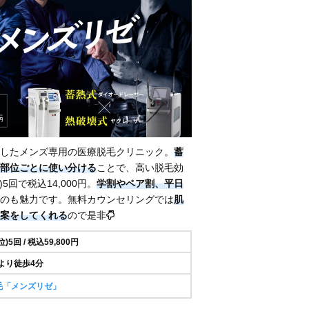
したメンズ専用の医療脱毛クリニック。
蓄
部位ごとに使い分ける
ことで、高い脱毛効
回で税込14,000円。
学割やペア割、平日
のも魅力です。無料カウンセリングでは
肌
案をしてくれる
ので是非
5回 / 税込59,800円
より徒歩4分
毛「メンズリゼ」