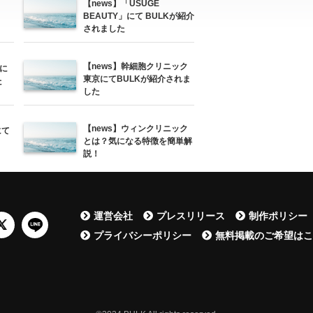
【news】「USUGE
BEAUTY」にて BULKが紹介
されました
【news】幹細胞クリニック
に
東京にてBULKが紹介されま
た
した
【news】ウィンクリニック
にて
とは？気になる特徴を簡単解
説！
運営会社
プレスリリース
制作ポリシー
プライバシーポリシー
無料掲載のご希望は